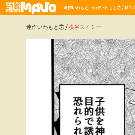
連作いわもと
› 連作いわもと⑦ /
横谷
連作いわもと⑦ /
横谷スイミー