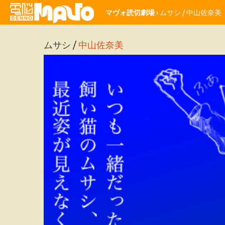
マヴォ読切劇場
› ムサシ /
中山佐奈美
ムサシ /
中山佐奈美