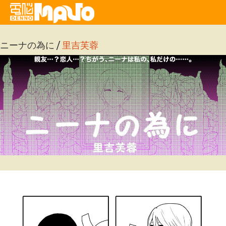
ニーナの為に /
里吉芙蓉