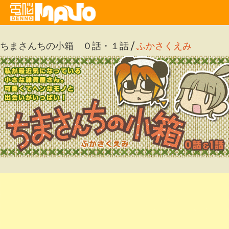
ちまさんちの小箱 ０話・１話 /
ふかさくえみ