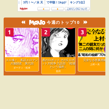
今週のトップ10
1
2
3
エロ魂！ 私説エロマン
夜のロボット その5 ロボ
完全なる答案用紙
ガ激闘史 第六回
ット大戦争 九話目 「戦場
上村一夫
という場所」
ダーティ・松本
匙田