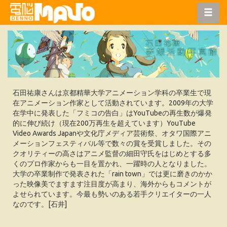
石田祐康さんは京都精華大学アニメーション学科の卒業生で現
在アニメーション作家として活動されています。2009年の大学
在学中に発表した「フミコの告白」はYouTubeの再生数が爆発
的に伸び続け（現在200万再生を超えています）YouTube
Video Awards Japanや文化庁メディア芸術祭、オタワ国際アニ
メーションフェスティバル等で数々の賞を受賞しました。その
クオリティーの高さはアニメ監督の細田守氏をはじめとする多
くのプロ作家からも一目を置かれ、一躍時の人となりました。
大学の卒業制作で発表された「rain town」では更に磨きのかか
った映像美でますます注目度が高まり、海外からもコメントが
よせられています。今最も勢いのある若手クリエイターの一人
なのです。[石井]