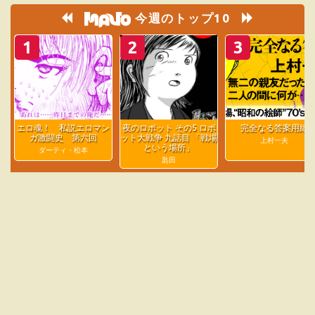
今週のトップ10
1
2
3
エロ魂！ 私説エロマン
夜のロボット その5 ロボ
完全なる答案用紙
ガ激闘史 第六回
ット大戦争 九話目 「戦場
上村一夫
という場所」
ダーティ・松本
匙田