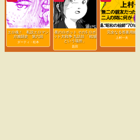
エロ魂！ 私説エロマン
夜のロボット その5 ロボ
完全なる答案用紙
ガ激闘史 第六回
ット大戦争 九話目 「戦場
上村一夫
という場所」
ダーティ・松本
匙田