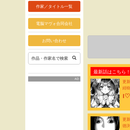
作家／タイトル一覧
電脳マヴォ合同会社
お問い合わせ
最新話はこちら
AD
更新
紺
I
更新
徳