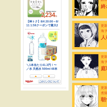
終
更新
海
人
更新
海
庭
更新
煮
朝