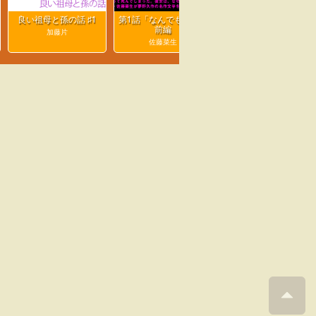
良い祖母と孫の話 ♯1
第1話「なんでもない」
ウラシマ
前編
加藤片
小池桂一
佐藤菜生