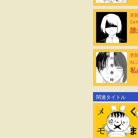
更新
Ca 
誰
更新
ね
私
関連タイトル