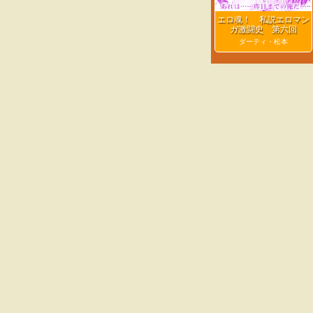
エロ魂！ 私説エロマン
ガ激闘史 第六回
ダーティ・松本