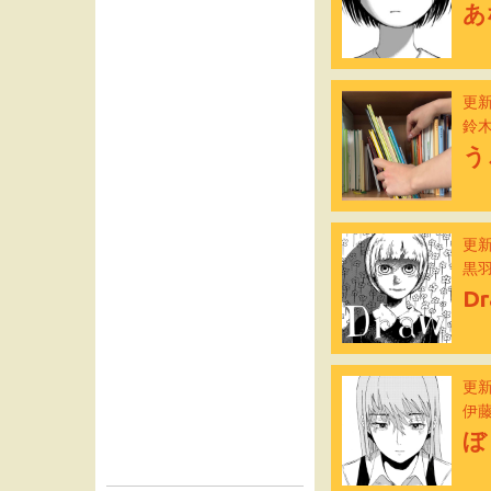
あ
更新
鈴
う
更新
黒
Dr
更新
伊
ぼ