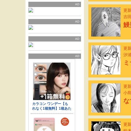
AD
更新
吉
AD
鰻
AD
更新
汐
AD
ミ
更新
小
な
更新
鈴