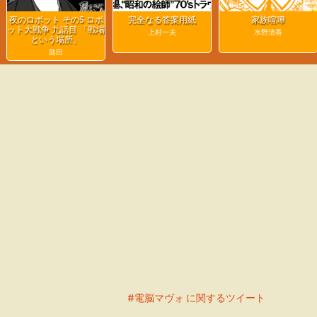
夜のロボット その5 ロボ
完全なる答案用紙
家族喧嘩
ット大戦争 九話目 「戦場
上村一夫
水野清香
という場所」
匙田
#電脳マヴォ に関するツイート